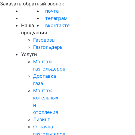
Заказать обратный звонок
почта
телеграм
Наша
вконтакте
продукция
Газовозы
Газгольдеры
Услуги
Монтаж
газгольдеров
Доставка
газа
Монтаж
котельных
и
отопления
Лизинг
Откачка
газгольдеров